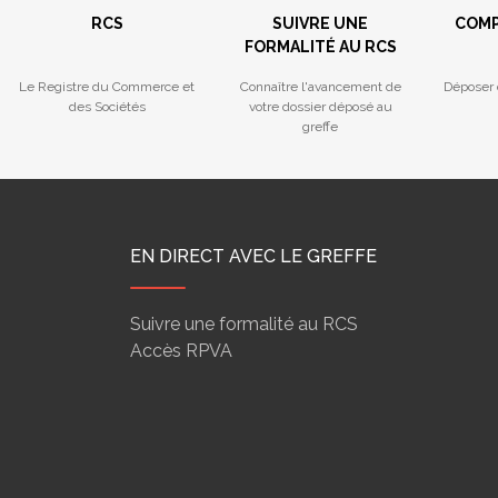
RCS
SUIVRE UNE
COMP
FORMALITÉ AU RCS
Le Registre du Commerce et
Connaître l'avancement de
Déposer 
des Sociétés
votre dossier déposé au
greffe
EN DIRECT AVEC LE GREFFE
Suivre une formalité au RCS
Accès RPVA