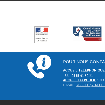
POUR NOUS CONT
ACCUEIL TELEPHONIQUE
TÉL :
05 55 41 10 11
ACCUEIL DU PUBLIC
: DU
E-MAIL :
ACCUEIL@GREFFE