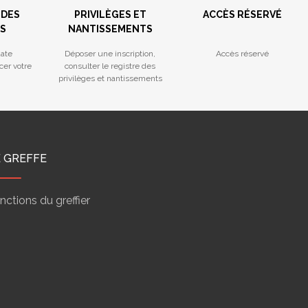
 DES
PRIVILÈGES ET
ACCÈS RÉSERVÉ
S
NANTISSEMENTS
ate
Déposer une inscription,
Accès réservé
cer votre
consulter le registre des
privilèges et nantissements
E GREFFE
nctions du greffier