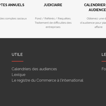
TES ANNUELS
JUDICIAIRE
CALENDRIER
AUDIENCE
des comptes sociaux
Fond / Référés / Requêtes.
Obtenez une d
Traitement de difficultés des
d'audience pour pla
entreprises
affaire
UTILE
L
Calendriers des audiences
Fo
Lexique
Le registre du Commerce à l'international