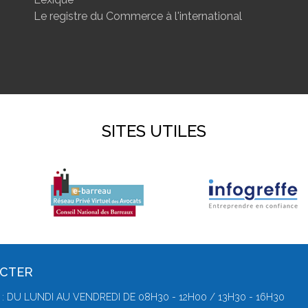
Le registre du Commerce à l'international
SITES UTILES
ACTER
: DU LUNDI AU VENDREDI DE 08H30 - 12H00 / 13H30 - 16H30