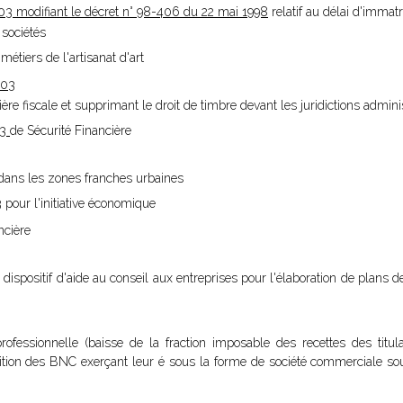
 modifiant le décret n° 98-406 du 22 mai 1998
relatif au délai d'immat
 sociétés
 métiers de l'artisanat d'art
003
ère fiscale et supprimant le droit de timbre devant les juridictions admini
03
de Sécurité Financière
dans les zones franches urbaines
3
pour l'initiative économique
ncière
u dispositif d'aide au conseil aux entreprises pour l'élaboration de plans d
professionnelle (baisse de la fraction imposable des recettes des titu
ition des BNC exerçant leur é sous la forme de société commerciale sou