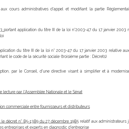
if aux cours administratives d'appel et modifiant la partie Réglementa
03
portant application du titre III de la loi n°2003-47 du 17 janvier 2003 r
loi
plication du titre III de la loi n° 2003-47 du 17 janvier 2003 relative a
ant le code de la sécurité sociale (troisième partie : Décrets)
tion, par le Conseil, d'une directive visant à simplifier et à modernise
ère lecture par l'Assemblée Nationale et le Sénat
tion commerciale entre fournisseurs et distributeurs
 le décret n° 85-1389 du 27 décembre 1985
relatif aux administrateurs 
des entreprises et experts en diagnostic d'entreprise