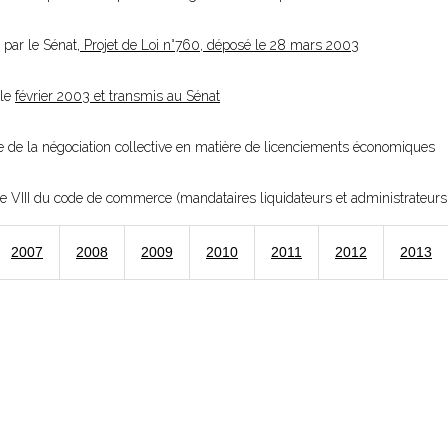
 par le Sénat,
Projet de Loi n°760, déposé le 28 mars 2003
 le
février 2003 et transmis au Sénat
e de la négociation collective en matière de licenciements économiques
vre VIII du code de commerce (mandataires liquidateurs et administrateurs 
2007
2008
2009
2010
2011
2012
2013