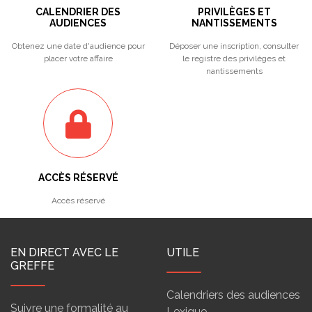
CALENDRIER DES
PRIVILÈGES ET
AUDIENCES
NANTISSEMENTS
Obtenez une date d'audience pour
Déposer une inscription, consulter
placer votre affaire
le registre des privilèges et
nantissements
ACCÈS RÉSERVÉ
Accès réservé
EN DIRECT AVEC LE
UTILE
GREFFE
Calendriers des audiences
Suivre une formalité au
Lexique