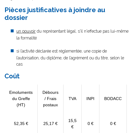
Pièces justificatives à joindre au
dossier
un pouvoir
du représentant légal, s'il n'effectue pas lui-même
la formalité
si l’activité déclarée est réglementée, une copie de
l’autorisation, du diplôme, de l’agrément ou du titre, selon le
cas
Coût
Emoluments
Débours
du Greffe
/ Frais
TVA
INPI
BODACC
(HT)
postaux
15,5
52,35 €
25,17 €
0 €
0 €
€