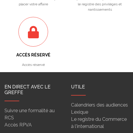
placer votre affaire
le registre des privilèges et
nantissements
ACCÈS RÉSERVÉ
Accès réservé
EN DIRECT AVEC LE
UTILE
GREFFE
Calendriers des audiences
Suivre une formalité au
Lexique
RCS
Le registre du Commerce
Accès RPVA
à l'international