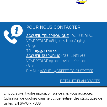
POUR NOUS CONTACTER
ACCUEIL TELEPHONIQUE
: DU LUNDI AU
VENDREDI DE 08H30 - 12H00 / 13H30 -
16H30
TÉL :
05 55 41 10 11
ACCUEIL DU PUBLIC
: DU LUNDI AU
VENDREDI DE 09H00 - 12H00 / 14H00 -
16H00
E-MAIL :
ACCUEIL@GREFFE-TC-GUERET.FR
DÉTAIL ET PLAN D'ACCÈS
En poursuivant votre navigation sur ce site, vous acceptez
© 2026, Greffe du tribunal de commerce de Guéret -
Mentions
l’utilisation de cookies dans le but de réaliser des statistiques de
légales
-
Contact
-
Gestion des cookies
-
Politique de
visites.
EN SAVOIR PLUS
confidentialité et de cookies