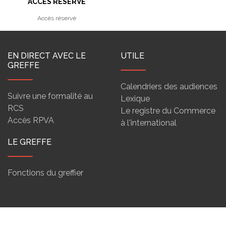
ACCÈS RÉSERVÉ
Accès réservé
EN DIRECT AVEC LE
UTILE
GREFFE
Calendriers des audiences
Suivre une formalité au
Lexique
RCS
Le registre du Commerce
Accès RPVA
à l'international
LE GREFFE
Fonctions du greffier