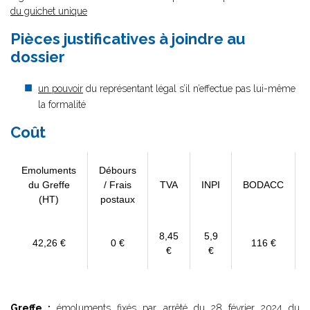
du guichet unique
Pièces justificatives à joindre au
dossier
un pouvoir
du représentant légal s’il n’effectue pas lui-même
la formalité
Coût
Emoluments
Débours
du Greffe
/ Frais
TVA
INPI
BODACC
(HT)
postaux
8,45
5,9
42,26 €
0 €
116 €
€
€
Greffe :
émoluments fixés par
arrêté du 28 février 2024
du