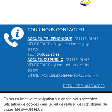
POUR NOUS CONTACTER
ACCUEIL TELEPHONIQUE
: DU LUNDI AU
VENDREDI DE 08H30 - 12H00 / 13H30 -
16H30
TÉL :
05 55 41 10 11
ACCUEIL DU PUBLIC
: DU LUNDI AU
VENDREDI DE 09H00 - 12H00 / 14H00 -
16H00
E-MAIL :
ACCUEIL@GREFFE-TC-GUERET.FR
DÉTAIL ET PLAN D'ACCÈS
En poursuivant votre navigation sur ce site, vous acceptez
© 2026, Greffe du tribunal de commerce de Guéret -
Mentions
l’utilisation de cookies dans le but de réaliser des statistiques de
légales
-
Contact
-
Gestion des cookies
-
Politique de
visites.
EN SAVOIR PLUS
confidentialité et de cookies