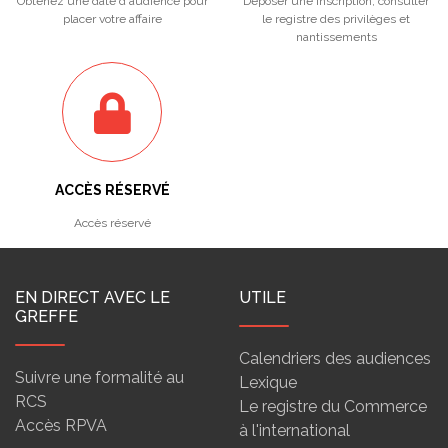
Obtenez une date d'audience pour
Déposer une inscription, consulter
placer votre affaire
le registre des privilèges et
nantissements
ACCÈS RÉSERVÉ
Accès réservé
EN DIRECT AVEC LE
UTILE
GREFFE
Calendriers des audiences
Suivre une formalité au
Lexique
RCS
Le registre du Commerce
Accès RPVA
à l'international