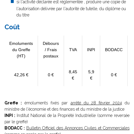
si l'activité déclarée est réglementée , produire une copie de
l'autorisation délivrée par l'autorité de tutelle, du diplôme ou
du titre
Coût
Emoluments
Débours
du Greffe
/ Frais
TVA
INPI
BODACC
(HT)
postaux
8,45
5,9
42,26 €
0 €
0 €
€
€
Greffe :
émoluments fixés par
arrêté du 28 février 2024
du
ministre de l'économie et des finances et du ministre de la justice
INPI :
Institut National de la Propriété Industrielle (somme reversée
par le greffe)
BODACC :
Bulletin Officiel des Annonces Civiles et Commerciales