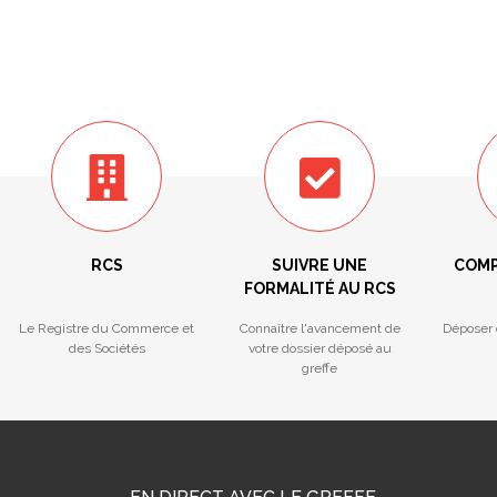
RCS
SUIVRE UNE
COMP
FORMALITÉ AU RCS
Le Registre du Commerce et
Connaître l'avancement de
Déposer 
des Sociétés
votre dossier déposé au
greffe