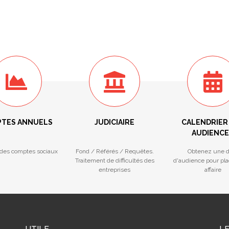
TES ANNUELS
JUDICIAIRE
CALENDRIER
AUDIENCE
des comptes sociaux
Fond / Référés / Requêtes.
Obtenez une d
Traitement de difficultés des
d'audience pour pla
entreprises
affaire