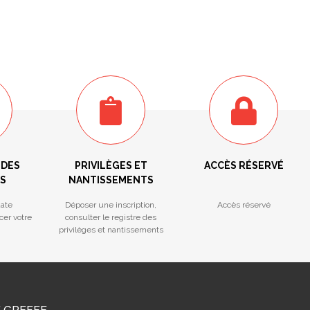
 DES
PRIVILÈGES ET
ACCÈS RÉSERVÉ
S
NANTISSEMENTS
ate
Déposer une inscription,
Accès réservé
cer votre
consulter le registre des
privilèges et nantissements