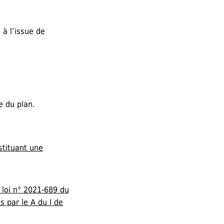
à l’issue de
e du plan.
nstituant une
 loi n° 2021-689 du
s par le A du I de