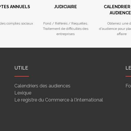
TES ANNUELS
JUDICIAIRE
CALENDRIER
AUDIENCE
des comptes sociaux
Fond / Référés / Requêtes.
Obtenez une d
Traitement de difficultés des
d'audience pour pla
entreprises
affaire
UTILE
L
Calendriers des audiences
Fo
Lexique
Le registre du Commerce à l'international