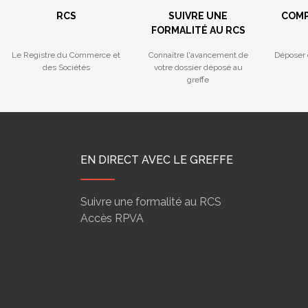
RCS
SUIVRE UNE
COMP
FORMALITÉ AU RCS
Le Registre du Commerce et
Connaître l'avancement de
Déposer 
des Sociétés
votre dossier déposé au
greffe
EN DIRECT AVEC LE GREFFE
Suivre une formalité au RCS
Accès RPVA