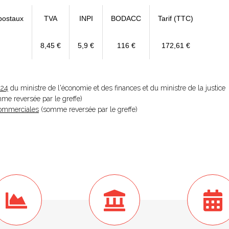
postaux
TVA
INPI
BODACC
Tarif (TTC)
8,45 €
5,9 €
116 €
172,61 €
024
du ministre de l'économie et des finances et du ministre de la justice
omme reversée par le greffe)
 Commerciales
(somme reversée par le greffe)