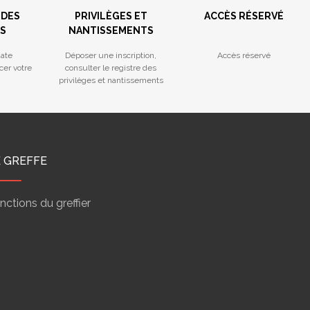
 DES
PRIVILÈGES ET
ACCÈS RÉSERVÉ
S
NANTISSEMENTS
ate
Déposer une inscription,
Accès réservé
cer votre
consulter le registre des
privilèges et nantissements
E GREFFE
nctions du greffier