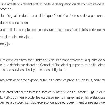
ne attestation faisant état d'une telle désignation ou de l'ouverture de l
 procédé.
la désignation du tribunal, il indique l’identité et l’adresse de la personn
dure de conciliation
ur établit des comptes consolidés, un tableau des flux de trésorerie, de m
nir, de moins de 7 jours
de 7 jours
e dont les effets sont limités aux seuls créanciers ayant la qualité de s
el que définis par décret en Conseil d'Etat, ainsi que par tous les titulair
ou de services et s'il y a lieu des obligataires:
egarde accélérée expose, outre les éléments prévus ci-dessus, ceux rela
 de crédit et ceux assimilés sont ceux mentionnés à l'article L. 511-1 du
cle L. 518-1 du même code, les établissements intervenant en libre établiss
ats parties à l'accord sur l'Espace économique européen mentionnés au li