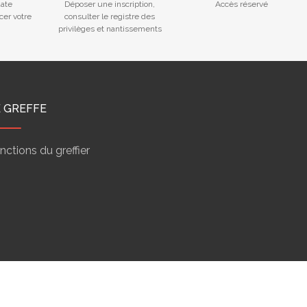
ate
Déposer une inscription,
Accès réservé
cer votre
consulter le registre des
privilèges et nantissements
E GREFFE
nctions du greffier