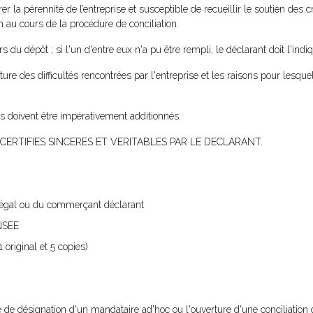
 la pérennité de l’entreprise et susceptible de recueillir le soutien des c
on au cours de la procédure de conciliation.
rs du dépôt ; si l'un d'entre eux n'a pu être rempli, le déclarant doit l'indi
ture des difficultés rencontrées par l'entreprise et les raisons pour lesquel
nts doivent être impérativement additionnés.
ERTIFIES SINCERES ET VERITABLES PAR LE DECLARANT.
t légal ou du commerçant déclarant
INSEE
 original et 5 copies)
ce de désignation d'un mandataire ad'hoc ou l'ouverture d'une conciliation