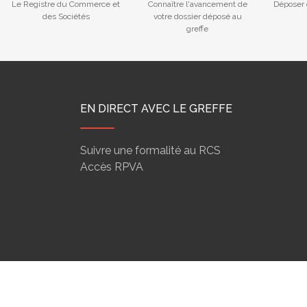
Le Registre du Commerce et
Connaître l'avancement de
Déposer 
des Sociétés
votre dossier déposé au
greffe
EN DIRECT AVEC LE GREFFE
Suivre une formalité au RCS
Accès RPVA