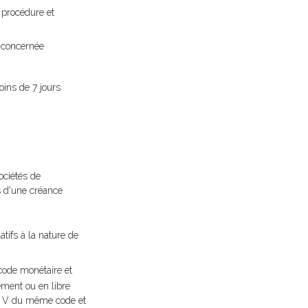
a procédure et
e concernée
oins de 7 jours
ociétés de
es d'une créance
tifs à la nature de
 code monétaire et
ement ou en libre
vre V du même code et