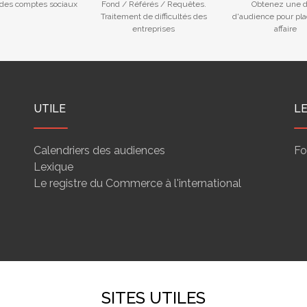
des comptes sociaux
Fond / Référés / Requêtes.
Obtenez une d
Traitement de difficultés des
d'audience pour pla
entreprises
affaire
UTILE
L
Calendriers des audiences
Fo
Lexique
Le registre du Commerce à l'international
SITES UTILES