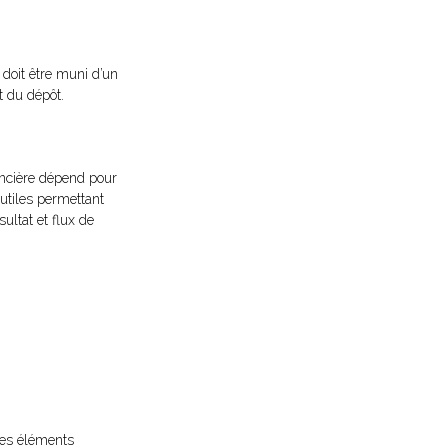
doit être muni d’un
t du dépôt.
ancière dépend pour
utiles permettant
ultat et flux de
 les éléments