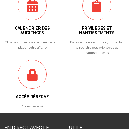
CALENDRIER DES
PRIVILÈGES ET
AUDIENCES
NANTISSEMENTS
Obtenez une date d'audience pour
Déposer une inscription, consulter
placer votre affaire
le registre des privilèges et
nantissements
ACCÈS RÉSERVÉ
Accès réservé
EN DIRECT AVEC LE
UTILE