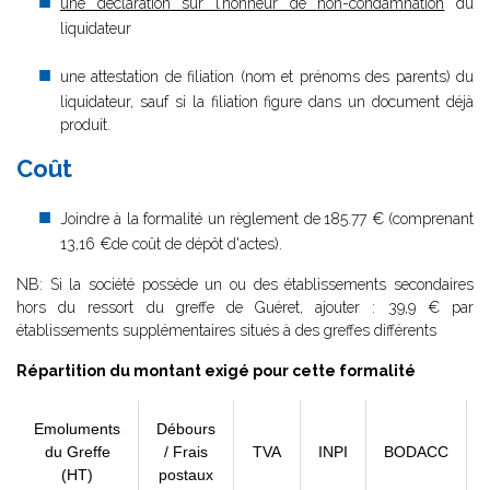
une déclaration sur l’honneur de non-condamnation
du
liquidateur
une attestation de filiation (nom et prénoms des parents) du
liquidateur, sauf si la filiation figure dans un document déjà
produit.
Coût
Joindre à la formalité un règlement de
185.77 € (comprenant
13,16 €de coût de dépôt d'actes).
NB: Si la société possède un ou des établissements secondaires
hors du ressort du greffe de Guéret, ajouter : 39,9 € par
établissements supplémentaires situés à des greffes différents
Répartition du montant exigé pour cette formalité
Emoluments
Débours
du Greffe
/ Frais
TVA
INPI
BODACC
(HT)
postaux