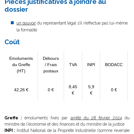
Pièces justificatives à joindre au
dossier
un pouvoir
du représentant légal s’il n’effectue pas lui-même
la formalité
Coût
Emoluments
Débours
du Greffe
/ Frais
TVA
INPI
BODACC
(HT)
postaux
8,45
5,9
42,26 €
0 €
0 €
€
€
Greffe :
émoluments fixés par
arrêté du 28 février 2024
du
ministre de l'économie et des finances et du ministre de la justice
INPI :
Institut National de la Propriété Industrielle (somme reversée