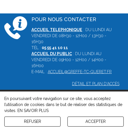
POUR NOUS CONTACTER
ACCUEIL TELEPHONIQUE
: DU LUNDI AU
VENDREDI DE 08H30 - 12H00 / 13H30 -
16H30
TÉL :
05 55 41 10 11
ACCUEIL DU PUBLIC
: DU LUNDI AU
VENDREDI DE 09H00 - 12H00 / 14H00 -
16H00
E-MAIL :
ACCUEIL@GREFFE-TC-GUERET.FR
DÉTAIL ET PLAN D'ACCÈS
En poursuivant votre navigation sur ce site, vous acceptez
© 2026, Greffe du tribunal de commerce de Guéret -
Mentions
l’utilisation de cookies dans le but de réaliser des statistiques de
légales
-
Contact
-
Gestion des cookies
-
Politique de
visites.
EN SAVOIR PLUS
confidentialité et de cookies
Version : 1.8.1
REFUSER
ACCEPTER