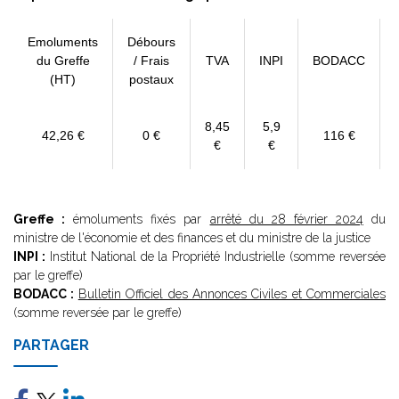
Emoluments
Débours
du Greffe
/ Frais
TVA
INPI
BODACC
(HT)
postaux
8,45
5,9
42,26 €
0 €
116 €
€
€
Greffe :
émoluments fixés par
arrêté du 28 février 2024
du
ministre de l'économie et des finances et du ministre de la justice
INPI :
Institut National de la Propriété Industrielle (somme reversée
par le greffe)
BODACC :
Bulletin Officiel des Annonces Civiles et Commerciales
(somme reversée par le greffe)
PARTAGER