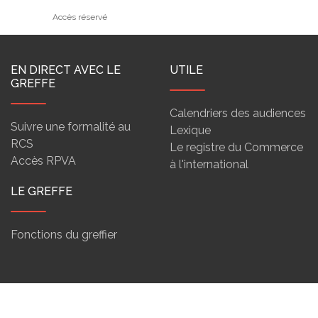
Accès réservé
EN DIRECT AVEC LE
UTILE
GREFFE
Calendriers des audiences
Suivre une formalité au
Lexique
RCS
Le registre du Commerce
Accès RPVA
à l'international
LE GREFFE
Fonctions du greffier