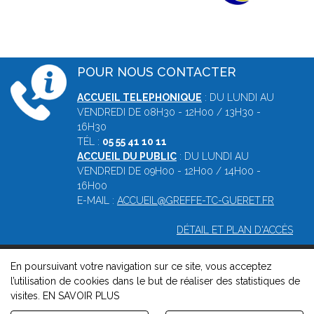
POUR NOUS CONTACTER
ACCUEIL TELEPHONIQUE
: DU LUNDI AU
VENDREDI DE 08H30 - 12H00 / 13H30 -
16H30
TÉL :
05 55 41 10 11
ACCUEIL DU PUBLIC
: DU LUNDI AU
VENDREDI DE 09H00 - 12H00 / 14H00 -
16H00
E-MAIL :
ACCUEIL@GREFFE-TC-GUERET.FR
DÉTAIL ET PLAN D'ACCÈS
En poursuivant votre navigation sur ce site, vous acceptez
© 2026, Greffe du tribunal de commerce de Guéret -
Mentions
l’utilisation de cookies dans le but de réaliser des statistiques de
légales
-
Contact
-
Gestion des cookies
-
Politique de
visites.
EN SAVOIR PLUS
confidentialité et de cookies