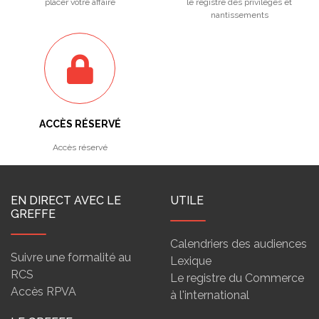
placer votre affaire
le registre des privilèges et
nantissements
ACCÈS RÉSERVÉ
Accès réservé
EN DIRECT AVEC LE
UTILE
GREFFE
Calendriers des audiences
Suivre une formalité au
Lexique
RCS
Le registre du Commerce
Accès RPVA
à l'international