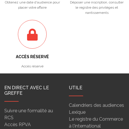
Obtenez une date d'audience pour
Déposer une inscription, consulter
placer votre affaire
le registre des privilèges et
nantissements
ACCÈS RÉSERVÉ
Accès réservé
EN DIRECT AVEC LE
UTILE
GREFFE
Calendriers des audiences
Suivre une formalité au
Lexique
RCS
Le registre du Commerce
Accès RPVA
à l'international