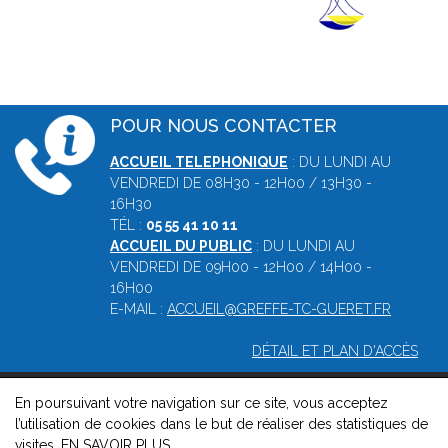
POUR NOUS CONTACTER
ACCUEIL TELEPHONIQUE
: DU LUNDI AU
VENDREDI DE 08H30 - 12H00 / 13H30 -
16H30
TÉL :
05 55 41 10 11
ACCUEIL DU PUBLIC
: DU LUNDI AU
VENDREDI DE 09H00 - 12H00 / 14H00 -
16H00
E-MAIL :
ACCUEIL@GREFFE-TC-GUERET.FR
DÉTAIL ET PLAN D'ACCÈS
En poursuivant votre navigation sur ce site, vous acceptez
© 2026, Greffe du tribunal de commerce de Guéret -
Mentions
l’utilisation de cookies dans le but de réaliser des statistiques de
légales
-
Contact
-
Gestion des cookies
-
Politique de
visites.
EN SAVOIR PLUS