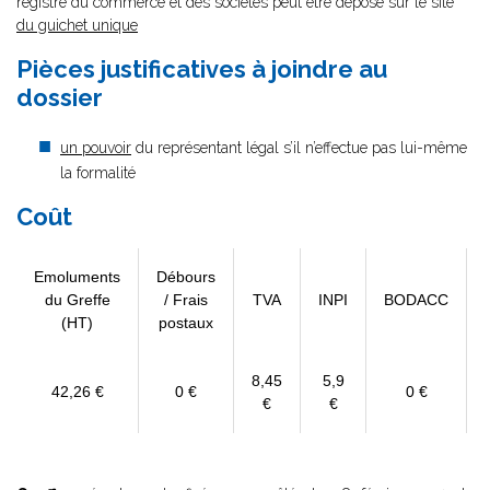
registre du commerce et des sociétés peut être déposé sur le site
du guichet unique
Pièces justificatives à joindre au
dossier
un pouvoir
du représentant légal s’il n’effectue pas lui-même
la formalité
Coût
Emoluments
Débours
du Greffe
/ Frais
TVA
INPI
BODACC
(HT)
postaux
8,45
5,9
42,26 €
0 €
0 €
€
€