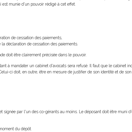
i est munie d'un pouvoir rédigé à cet effet.
ration de cessation des paiements,
 la déclaration de cessation des paiements.
ande doit être clairement précisée dans le pouvoir.
tant à mandater un cabinet d'avocats sera refusé. Il faut que le cabinet i
lui-ci doit, en outre, être en mesure de justifier de son identité et de son 
et signée par l'un des co-gérants au moins. Le déposant doit être muni 
u moment du dépôt.