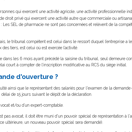
personnes qui exercent une activité agricole, une activité professionnelle 
e droit privé qui exercent une activité autre que commerciale ou artisanale
: Les SEL de pharmacie ne sont pas concernées et relèvent de la compét
çais, le tribunal compétent est celui dans le ressort duquel l’entreprise a l
 des tiers, est celui où est exercée l’activité.
dans les 6 mois ayant précédé la saisine du tribunal, seul demeure com
élai court à compter de l’inscription modificative au RCS du siège initial.
ande d'ouverture ?
ficulté ainsi que le représentant des salariés pour l'examen de la demande
élai de 15 jours suivant le dépôt de la déclaration.
avocat et/ou d’un expert-comptable.
st pas avocat, il doit être muni d'un pouvoir spécial de représentation à 
nce ultérieure, un nouveau pouvoir spécial sera demandé).