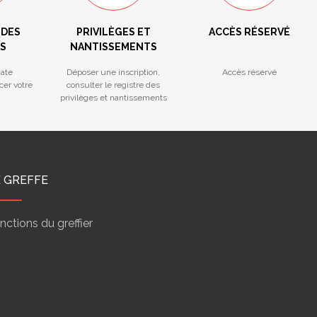
 DES
PRIVILÈGES ET
ACCÈS RÉSERVÉ
S
NANTISSEMENTS
ate
Déposer une inscription,
Accès réservé
cer votre
consulter le registre des
privilèges et nantissements
E GREFFE
nctions du greffier