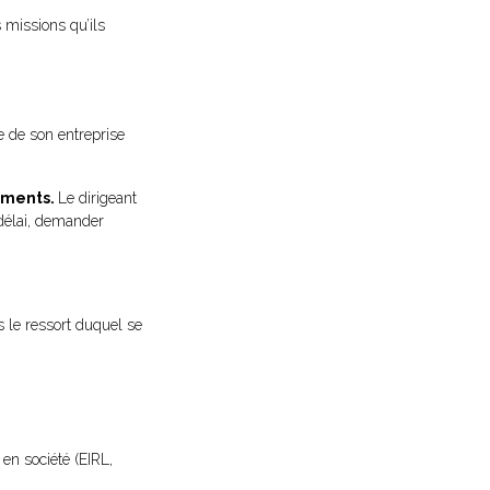
 missions qu’ils
ge de son entreprise
iements.
Le dirigeant
 délai, demander
 le ressort duquel se
en société (EIRL,