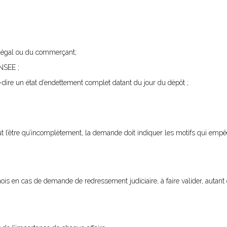
t légal ou du commerçant;
INSEE ;
à-dire un état d’endettement complet datant du jour du dépôt ;
ut l’être qu’incomplètement, la demande doit indiquer les motifs qui empê
mois en cas de demande de redressement judiciaire, à faire valider, autant