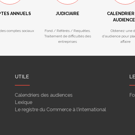
TES ANNUELS
JUDICIAIRE
CALENDRIER
AUDIENCE
des comptes sociaux
Fond / Référés / Requêtes.
Obtenez une d
Traitement de difficultés des
d'audience pour pla
entreprises
affaire
UTILE
L
Calendriers des audiences
Fo
Lexique
Le registre du Commerce à l'international