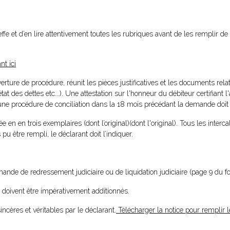
effe et d’en lire attentivement toutes les rubriques avant de les remplir d
nt ici
ure de procédure, réunit les pièces justificatives et les documents relati
tat des dettes etc...). Une attestation sur l'honneur du débiteur certifiant 
ne procédure de conciliation dans la 18 mois précédant la demande doit ê
n en trois exemplaires (dont l’original)(dont l'original). Tous les interca
 pu être rempli, le déclarant doit l’indiquer.
mande de redressement judiciaire ou de liquidation judiciaire (page 9 du f
s doivent être impérativement additionnés.
incères et véritables par le déclarant.
Télécharger la notice pour remplir l