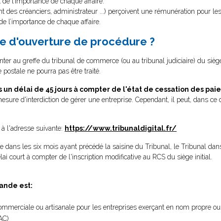
 de l’importance de chaque affaire.
 des créanciers, administrateur ...) perçoivent une rémunération pour les
de l’importance de chaque affaire.
e d'ouverture de procédure ?
senter au greffe du tribunal de commerce (ou au tribunal judiciaire) du siè
postale ne pourra pas être traité.
un délai de 45 jours à compter de l'état de cessation des pa
esure d'interdiction de gérer une entreprise. Cependant, il peut, dans ce
l à l'adresse suivante:
https://www.tribunaldigital.fr/
dans les six mois ayant précédé la saisine du Tribunal, le Tribunal dans
ai court à compter de l'inscription modificative au RCS du siège initial.
ande est:
commerciale ou artisanale pour les entreprises exerçant en nom propre ou 
AC)