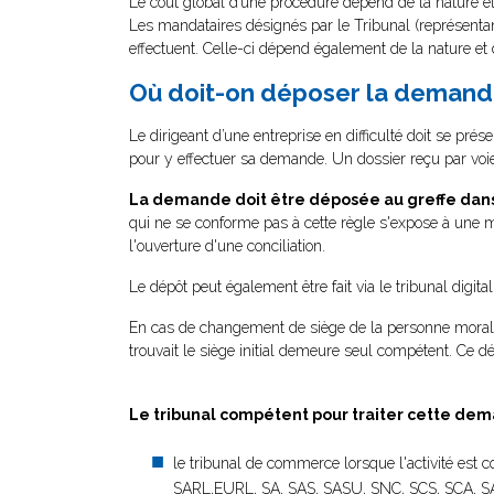
Le coût global d’une procédure dépend de la nature et
Les mandataires désignés par le Tribunal (représentant
effectuent. Celle-ci dépend également de la nature et 
Où doit-on déposer la demand
Le dirigeant d’une entreprise en difficulté doit se pré
pour y effectuer sa demande. Un dossier reçu par voie 
La demande doit être déposée au greffe dans 
qui ne se conforme pas à cette règle s'expose à une m
l'ouverture d'une conciliation.
Le dépôt peut également être fait via le tribunal digita
En cas de changement de siège de la personne morale 
trouvait le siège initial demeure seul compétent. Ce dél
Le tribunal compétent pour traiter cette dem
le tribunal de commerce lorsque l'activité est 
SARL,EURL, SA, SAS, SASU, SNC, SCS, SCA, S