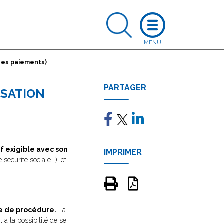
des paiements)
PARTAGER
SSATION
if exigible avec son
IMPRIMER
sécurité sociale...). et
re de procédure.
La
a la possibilité de se