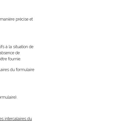
e manière précise et
fs à la situation de
l'absence de
tre fournie.
laires du formulaire
ormulaire).
es intercalaires du