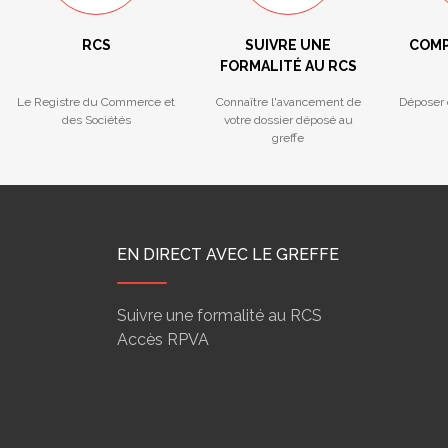
RCS
SUIVRE UNE
COMP
FORMALITÉ AU RCS
Le Registre du Commerce et
Connaître l'avancement de
Déposer 
des Sociétés
votre dossier déposé au
greffe
EN DIRECT AVEC LE GREFFE
Suivre une formalité au RCS
Accès RPVA