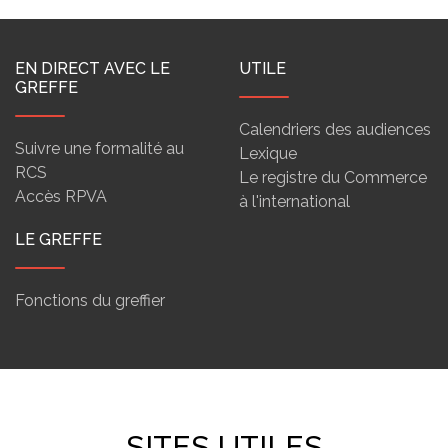
EN DIRECT AVEC LE
UTILE
GREFFE
Calendriers des audiences
Suivre une formalité au
Lexique
RCS
Le registre du Commerce
Accès RPVA
à l'international
LE GREFFE
Fonctions du greffier
SITES UTILES