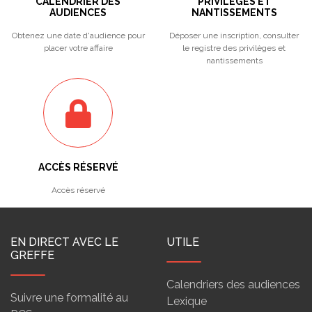
CALENDRIER DES
PRIVILÈGES ET
AUDIENCES
NANTISSEMENTS
Obtenez une date d'audience pour
Déposer une inscription, consulter
placer votre affaire
le registre des privilèges et
nantissements
ACCÈS RÉSERVÉ
Accès réservé
EN DIRECT AVEC LE
UTILE
GREFFE
Calendriers des audiences
Suivre une formalité au
Lexique