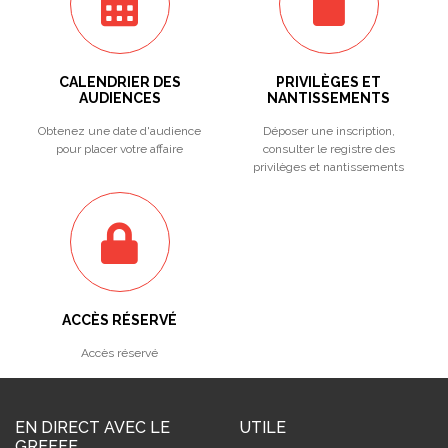
CALENDRIER DES
PRIVILÈGES ET
AUDIENCES
NANTISSEMENTS
Obtenez une date d'audience
Déposer une inscription,
pour placer votre affaire
consulter le registre des
privilèges et nantissements
ACCÈS RÉSERVÉ
Accès réservé
EN DIRECT AVEC LE
UTILE
GREFFE