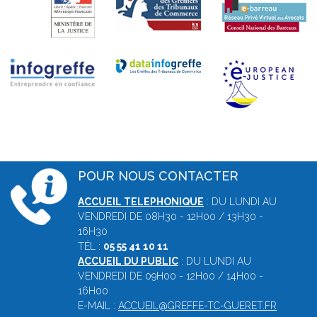
POUR NOUS CONTACTER
ACCUEIL TELEPHONIQUE
: DU LUNDI AU
VENDREDI DE 08H30 - 12H00 / 13H30 -
16H30
TÉL :
05 55 41 10 11
ACCUEIL DU PUBLIC
: DU LUNDI AU
VENDREDI DE 09H00 - 12H00 / 14H00 -
16H00
E-MAIL :
ACCUEIL@GREFFE-TC-GUERET.FR