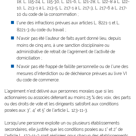
18, L. 115-24, L. 115-30, L. 121-6, L. 121-28, L. 122-8 à L. 122-
10, L. 213-1 à L. 213-5, L. 217-1 à L. 217-3, L. 217-6 à L. 217-
10 du code de la consommation ;
l'une des infractions prévues aux articles L. 8221-1 et L.
8221-3 du code du travail ;
N'avoir pas été l'auteur de faits ayant donné lieu, depuis
moins de cinq ans, à une sanction disciplinaire ou
administrative de retrait de l'agrément de l'activité de
domiciliation ;
N'avoir pas été frappé de faillite personnelle ou de l'une des
mesures d'interdiction ou de déchéance prévues au livre VI
du code de commerce.
L'agrément n'est délivré aux personnes morales que si les
actionnaires ou associés détenant au moins 25 % des voix, des parts
ou des droits de vote et les dirigeants satisfont aux conditions
posées aux 3°, 4° et 5° de l'article L. 123-11-3.
Lorsqu'une personne exploite un ou plusieurs établissements
secondaires, elle justifie que les conditions posées au 1° et 2° de
l'article L. 123-11-3 sont réalisées pour chacun des établissements