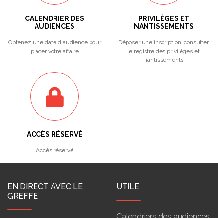
CALENDRIER DES
PRIVILÈGES ET
AUDIENCES
NANTISSEMENTS
Obtenez une date d'audience pour
Déposer une inscription, consulter
placer votre affaire
le registre des privilèges et
nantissements
ACCÈS RÉSERVÉ
Accès réservé
EN DIRECT AVEC LE
UTILE
GREFFE
Calendriers des audiences