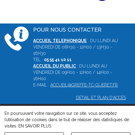
POUR NOUS CONTACTER
ACCUEIL TELEPHONIQUE
: DU LUNDI AU
VENDREDI DE 08H30 - 12H00 / 13H30 -
16H30
TÉL :
05 55 41 10 11
ACCUEIL DU PUBLIC
: DU LUNDI AU
VENDREDI DE 09H00 - 12H00 / 14H00 -
16H00
E-MAIL :
ACCUEIL@GREFFE-TC-GUERET.FR
DÉTAIL ET PLAN D'ACCÈS
En poursuivant votre navigation sur ce site, vous acceptez
© 2026, Greffe du tribunal de commerce de Guéret -
Mentions
l’utilisation de cookies dans le but de réaliser des statistiques de
légales
-
Contact
-
Gestion des cookies
-
Politique de
visites.
EN SAVOIR PLUS
confidentialité et de cookies