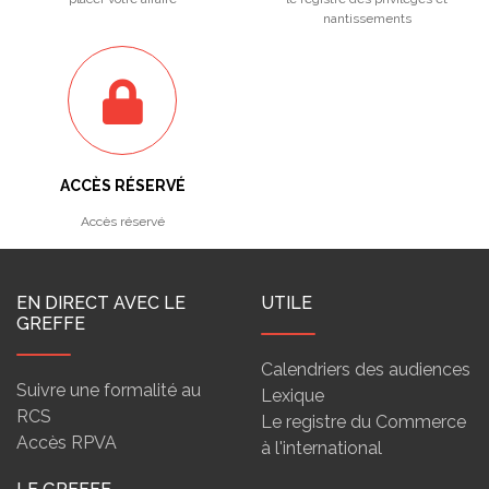
nantissements
ACCÈS RÉSERVÉ
Accès réservé
EN DIRECT AVEC LE
UTILE
GREFFE
Calendriers des audiences
Suivre une formalité au
Lexique
RCS
Le registre du Commerce
Accès RPVA
à l'international