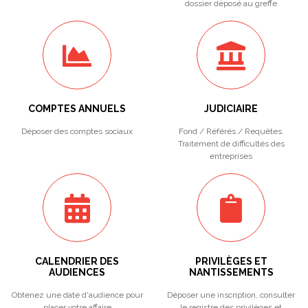
dossier déposé au greffe
COMPTES ANNUELS
JUDICIAIRE
Déposer des comptes sociaux
Fond / Référés / Requêtes.
Traitement de difficultés des
entreprises
CALENDRIER DES
PRIVILÈGES ET
AUDIENCES
NANTISSEMENTS
Obtenez une date d'audience pour
Déposer une inscription, consulter
placer votre affaire
le registre des privilèges et