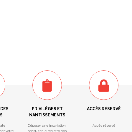
 DES
PRIVILÈGES ET
ACCÈS RÉSERVÉ
S
NANTISSEMENTS
ate
Déposer une inscription,
Accès réservé
cer votre
consulter le registre des