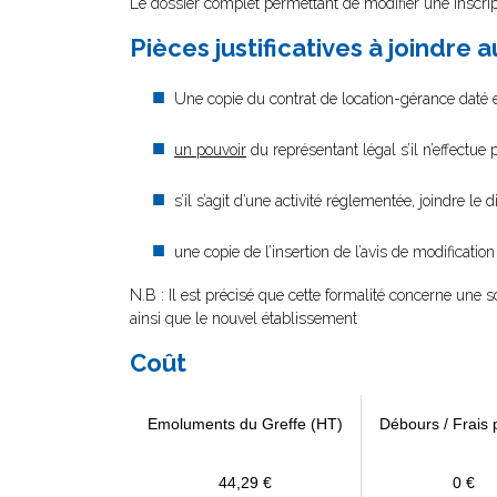
Le dossier complet permettant de modifier une inscrip
Pièces justificatives à joindre 
Une copie du contrat de location-gérance daté e
un pouvoir
du représentant légal s’il n’effectue
s’il s’agit d’une activité réglementée, joindre le 
une copie de l’insertion de l’avis de modificatio
N.B : Il est précisé que cette formalité concerne une s
ainsi que le nouvel établissement
Coût
Emoluments du Greffe (HT)
Débours / Frais 
44,29 €
0 €