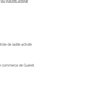
e
du guichet unique
rôle de ladite activité.
l de commerce de Guéret,