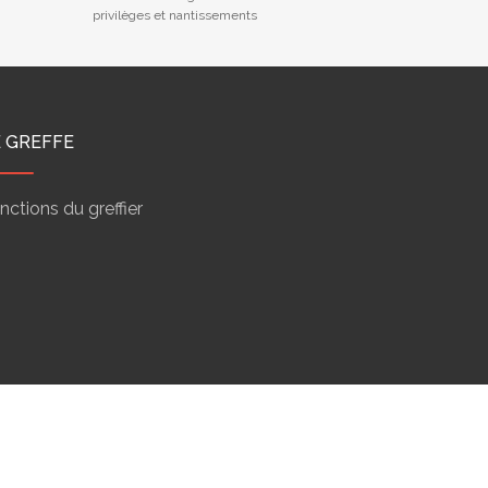
privilèges et nantissements
E GREFFE
nctions du greffier