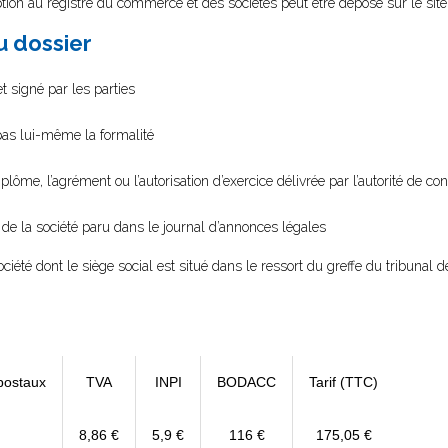
tion au registre du commerce et des sociétés peut être déposé sur le sit
au dossier
t signé par les parties
 pas lui-même la formalité
diplôme, l’agrément ou l’autorisation d’exercice délivrée par l’autorité de cont
n de la société paru dans le journal d’annonces légales
ociété dont le siège social est situé dans le ressort du greffe du tribuna
postaux
TVA
INPI
BODACC
Tarif (TTC)
8,86 €
5,9 €
116 €
175,05 €