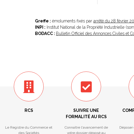
Greffe :
émoluments fixés par
arrêté du 28 février 2
INPI :
Institut National de la Propriété Industrielle (s
BODACC :
Bulletin Officiel des Annonces Civiles et
RCS
SUIVRE UNE
COMP
FORMALITÉ AU RCS
Le Registre du Commerce et
Connaître l'avancement de
Déposer 
des Sociétés
votre dossier déposé au