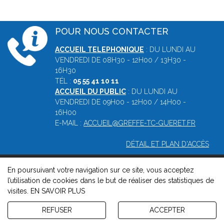
POUR NOUS CONTACTER
ACCUEIL TELEPHONIQUE
: DU LUNDI AU
VENDREDI DE 08H30 - 12H00 / 13H30 -
16H30
TÉL :
05 55 41 10 11
ACCUEIL DU PUBLIC
: DU LUNDI AU
VENDREDI DE 09H00 - 12H00 / 14H00 -
16H00
E-MAIL :
ACCUEIL@GREFFE-TC-GUERET.FR
DÉTAIL ET PLAN D'ACCÈS
En poursuivant votre navigation sur ce site, vous acceptez
© 2026, Greffe du tribunal de commerce de Guéret -
Mentions
l’utilisation de cookies dans le but de réaliser des statistiques de
légales
-
Contact
-
Gestion des cookies
-
Politique de
visites.
EN SAVOIR PLUS
confidentialité et de cookies
Version : 1.8.1
REFUSER
ACCEPTER