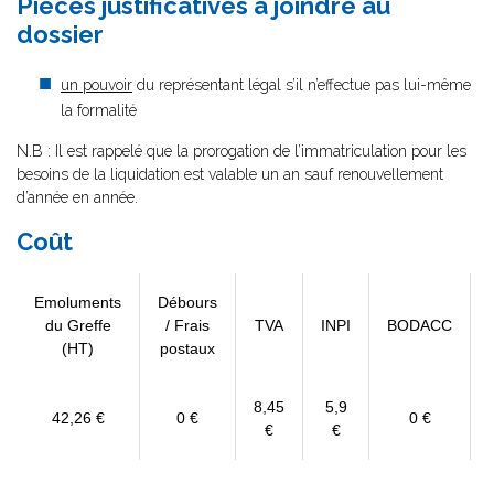
Pièces justificatives à joindre au
dossier
un pouvoir
du représentant légal s’il n’effectue pas lui-même
la formalité
N.B : Il est rappelé que la prorogation de l’immatriculation pour les
besoins de la liquidation est valable un an sauf renouvellement
d’année en année.
Coût
Emoluments
Débours
du Greffe
/ Frais
TVA
INPI
BODACC
(HT)
postaux
8,45
5,9
42,26 €
0 €
0 €
€
€