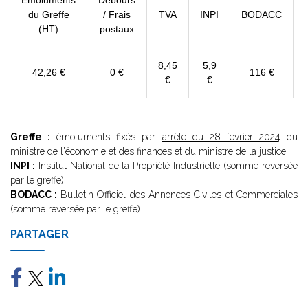
Emoluments
Débours
du Greffe
/ Frais
TVA
INPI
BODACC
(HT)
postaux
8,45
5,9
42,26 €
0 €
116 €
€
€
Greffe :
émoluments fixés par
arrêté du 28 février 2024
du
ministre de l'économie et des finances et du ministre de la justice
INPI :
Institut National de la Propriété Industrielle (somme reversée
par le greffe)
BODACC :
Bulletin Officiel des Annonces Civiles et Commerciales
(somme reversée par le greffe)
PARTAGER