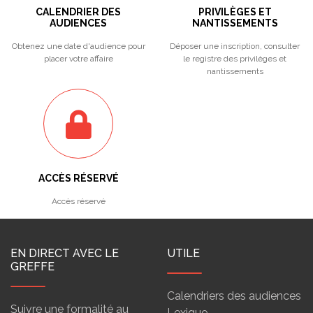
CALENDRIER DES
PRIVILÈGES ET
AUDIENCES
NANTISSEMENTS
Obtenez une date d'audience pour
Déposer une inscription, consulter
placer votre affaire
le registre des privilèges et
nantissements
ACCÈS RÉSERVÉ
Accès réservé
EN DIRECT AVEC LE
UTILE
GREFFE
Calendriers des audiences
Suivre une formalité au
Lexique