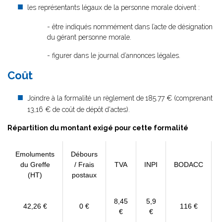
les représentants légaux de la personne morale doivent :
- être indiqués nommément dans l’acte de désignation
du gérant personne morale.
- figurer dans le journal d’annonces légales.
Coût
Joindre à la formalité un règlement de
185.77 € (comprenant
13,16 € de coût de dépôt d'actes).
Répartition du montant exigé pour cette formalité
Emoluments
Débours
du Greffe
/ Frais
TVA
INPI
BODACC
(HT)
postaux
8,45
5,9
42,26 €
0 €
116 €
€
€