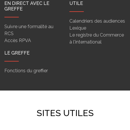
EN DIRECT AVEC LE
UTILE
GREFFE
Calendriers des audiences
Suivre une formalité au
Lexique
RCS
Le registre du Commerce
Accès RPVA
à l'international
LE GREFFE
Fonctions du greffier
SITES UTILES