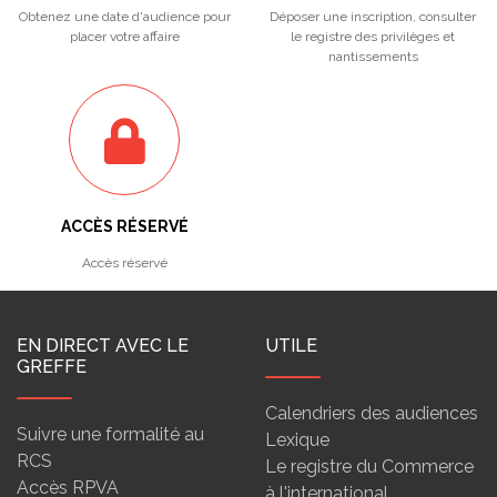
Obtenez une date d'audience pour
Déposer une inscription, consulter
placer votre affaire
le registre des privilèges et
nantissements
ACCÈS RÉSERVÉ
Accès réservé
EN DIRECT AVEC LE
UTILE
GREFFE
Calendriers des audiences
Suivre une formalité au
Lexique
RCS
Le registre du Commerce
Accès RPVA
à l'international