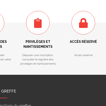
 DES
PRIVILÈGES ET
ACCÈS RÉSERVÉ
S
NANTISSEMENTS
ate
Déposer une inscription,
Accès réservé
cer votre
consulter le registre des
privilèges et nantissements
E GREFFE
nctions du greffier