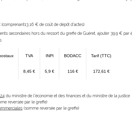
€
(comprenant13,16 € de coût de dépôt d'actes).
ents secondaires hors du ressort du greffe de Guéret, ajouter 39,9 € par
s
postaux
TVA
INPI
BODACC
Tarif (TTC)
8,45 €
5,9 €
116 €
172,61 €
024
du ministre de l'économie et des finances et du ministre de la justice
omme reversée par le greffe)
 Commerciales
(somme reversée par le greffe)