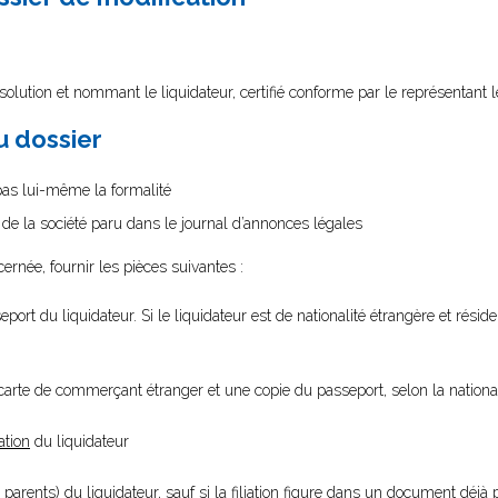
olution et nommant le liquidateur, certifié conforme par le représentant l
au dossier
 pas lui-même la formalité
n de la société paru dans le journal d’annonces légales
cernée, fournir les pièces suivantes :
port du liquidateur. Si le liquidateur est de nationalité étrangère et résid
 carte de commerçant étranger et une copie du passeport, selon la national
ation
du liquidateur
parents) du liquidateur, sauf si la filiation figure dans un document déjà p