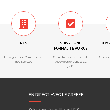
RCS
SUIVRE UNE
COMP
FORMALITÉ AU RCS
Le Registre du Commerce et
Connaître l'avancement de
Déposer 
des Sociétés
votre dossier déposé au
greffe
EN DIRECT AVEC LE GREFFE
Suivre une formalité au RCS