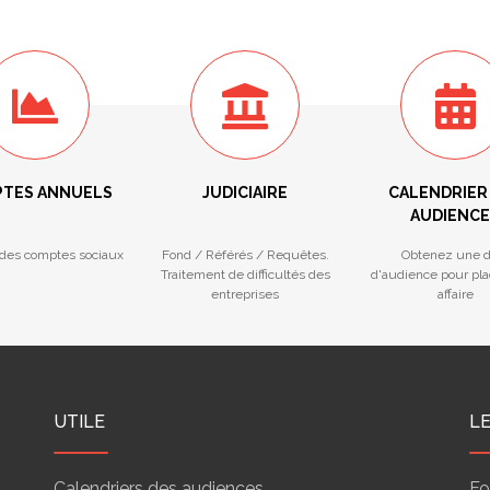
TES ANNUELS
JUDICIAIRE
CALENDRIER
AUDIENCE
des comptes sociaux
Fond / Référés / Requêtes.
Obtenez une d
Traitement de difficultés des
d'audience pour pla
entreprises
affaire
UTILE
L
Calendriers des audiences
Fo