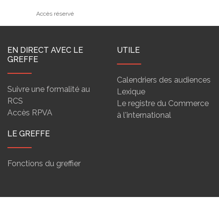
Accès réservé
EN DIRECT AVEC LE
UTILE
GREFFE
Calendriers des audiences
Suivre une formalité au
Lexique
RCS
Le registre du Commerce
Accès RPVA
à l'international
LE GREFFE
Fonctions du greffier