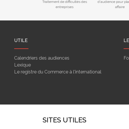
Traitement de difficultés des
d'audience pour pla
entreprises
affaire
UTILE
L
Calendriers des audiences
Fo
Lexique
Le registre du Commerce à l'international
SITES UTILES