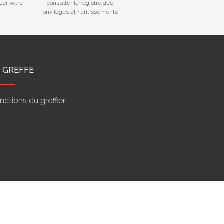
cer votre
consulter le registre des
privilèges et nantissements
E GREFFE
nctions du greffier