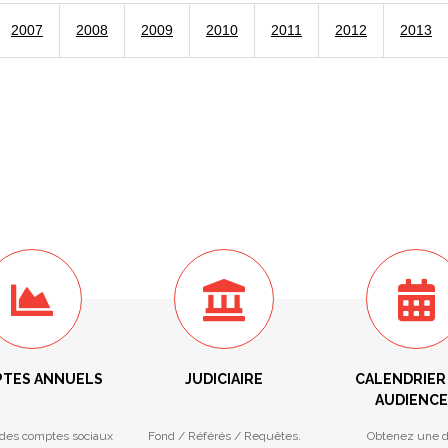
2007
2008
2009
2010
2011
2012
2013
TES ANNUELS
JUDICIAIRE
CALENDRIER
AUDIENCE
des comptes sociaux
Fond / Référés / Requêtes.
Obtenez une d