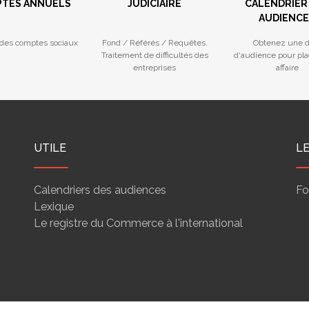
TES ANNUELS
JUDICIAIRE
CALENDRIER
AUDIENCE
des comptes sociaux
Fond / Référés / Requêtes.
Obtenez une d
Traitement de difficultés des
d'audience pour pla
entreprises
affaire
UTILE
L
Calendriers des audiences
Fo
Lexique
Le registre du Commerce à l'international