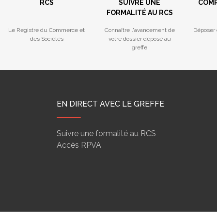
RCS
SUIVRE UNE
COMP
FORMALITÉ AU RCS
Le Registre du Commerce et
Connaître l'avancement de
Déposer 
des Sociétés
votre dossier déposé au
greffe
EN DIRECT AVEC LE GREFFE
Suivre une formalité au RCS
Accès RPVA