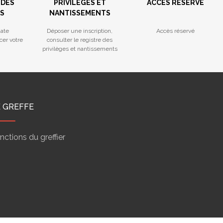
 DES
PRIVILÈGES ET
ACCÈS RÉSERVÉ
S
NANTISSEMENTS
ate
Déposer une inscription,
Accès réservé
cer votre
consulter le registre des
privilèges et nantissements
E GREFFE
nctions du greffier