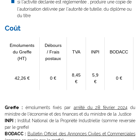
si l'activité déclarée est réglementée , produire une copie de
l'autorisation délivrée par l'autorité de tutelle, du diplôme ou
du titre
Coût
Emoluments
Débours
du Greffe
/ Frais
TVA
INPI
BODACC
(HT)
postaux
8,45
5,9
42,26 €
0 €
0 €
€
€
Greffe :
émoluments fixés par
arrêté du 28 février 2024
du
ministre de l'économie et des finances et du ministre de la Justice
INPI :
Institut National de la Propriété Industrielle (somme reversée
par le greffe)
BODACC :
Bulletin Officiel des Annonces Civiles et Commerciales