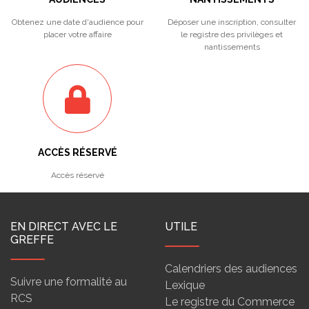
Obtenez une date d'audience pour
Déposer une inscription, consulter
placer votre affaire
le registre des privilèges et
nantissements
ACCÈS RÉSERVÉ
Accès réservé
EN DIRECT AVEC LE
UTILE
GREFFE
Calendriers des audiences
Suivre une formalité au
Lexique
RCS
Le registre du Commerce