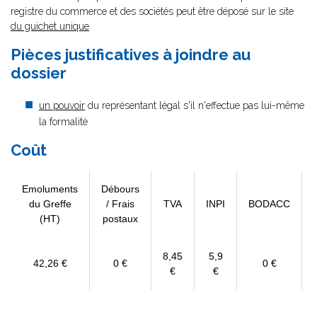
registre du commerce et des sociétés peut être déposé sur le site
du guichet unique
Pièces justificatives à joindre au
dossier
un pouvoir
du représentant légal s'il n'effectue pas lui-même
la formalité
Coût
Emoluments
Débours
du Greffe
/ Frais
TVA
INPI
BODACC
(HT)
postaux
8,45
5,9
42,26 €
0 €
0 €
€
€