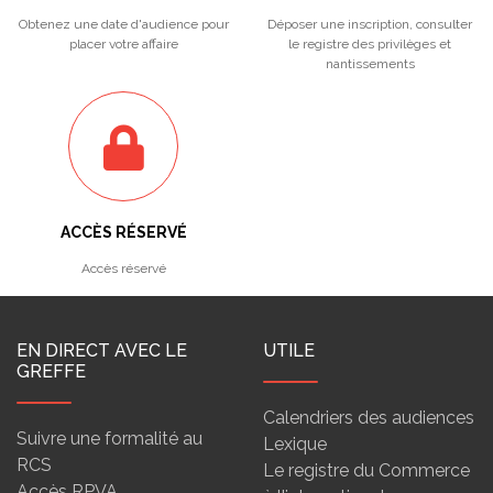
Obtenez une date d'audience pour
Déposer une inscription, consulter
placer votre affaire
le registre des privilèges et
nantissements
ACCÈS RÉSERVÉ
Accès réservé
EN DIRECT AVEC LE
UTILE
GREFFE
Calendriers des audiences
Suivre une formalité au
Lexique
RCS
Le registre du Commerce
Accès RPVA