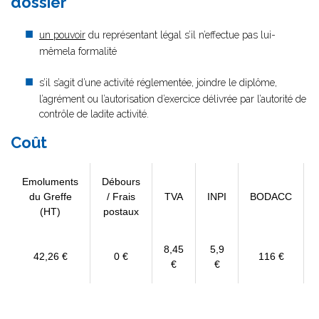
dossier
un pouvoir
du représentant légal s’il n’effectue pas lui-
mêmela formalité
s’il s’agit d’une activité réglementée, joindre le diplôme,
l’agrément ou l’autorisation d’exercice délivrée par l’autorité de
contrôle de ladite activité.
Coût
Emoluments
Débours
du Greffe
/ Frais
TVA
INPI
BODACC
(HT)
postaux
8,45
5,9
42,26 €
0 €
116 €
€
€