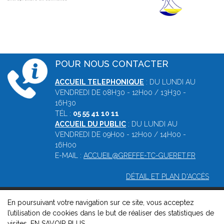
POUR NOUS CONTACTER
ACCUEIL TELEPHONIQUE
: DU LUNDI AU
VENDREDI DE 08H30 - 12H00 / 13H30 -
16H30
TÉL :
05 55 41 10 11
ACCUEIL DU PUBLIC
: DU LUNDI AU
VENDREDI DE 09H00 - 12H00 / 14H00 -
16H00
E-MAIL :
ACCUEIL@GREFFE-TC-GUERET.FR
DÉTAIL ET PLAN D'ACCÈS
En poursuivant votre navigation sur ce site, vous acceptez
© 2026, Greffe du tribunal de commerce de Guéret -
Mentions
l’utilisation de cookies dans le but de réaliser des statistiques de
légales
-
Contact
-
Gestion des cookies
-
Politique de
visites.
EN SAVOIR PLUS