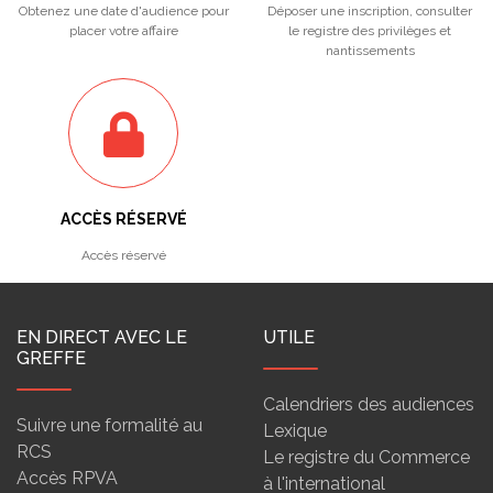
Obtenez une date d'audience pour
Déposer une inscription, consulter
placer votre affaire
le registre des privilèges et
nantissements
ACCÈS RÉSERVÉ
Accès réservé
EN DIRECT AVEC LE
UTILE
GREFFE
Calendriers des audiences
Suivre une formalité au
Lexique
RCS
Le registre du Commerce
Accès RPVA
à l'international