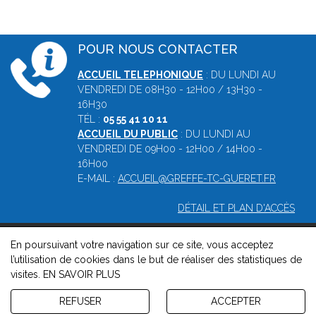
POUR NOUS CONTACTER
ACCUEIL TELEPHONIQUE
: DU LUNDI AU
VENDREDI DE 08H30 - 12H00 / 13H30 -
16H30
TÉL :
05 55 41 10 11
ACCUEIL DU PUBLIC
: DU LUNDI AU
VENDREDI DE 09H00 - 12H00 / 14H00 -
16H00
E-MAIL :
ACCUEIL@GREFFE-TC-GUERET.FR
DÉTAIL ET PLAN D'ACCÈS
En poursuivant votre navigation sur ce site, vous acceptez
© 2026, Greffe du tribunal de commerce de Guéret -
Mentions
l’utilisation de cookies dans le but de réaliser des statistiques de
légales
-
Contact
-
Gestion des cookies
-
Politique de
visites.
EN SAVOIR PLUS
confidentialité et de cookies
Version : 1.8.1
REFUSER
ACCEPTER