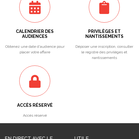
CALENDRIER DES
PRIVILÈGES ET
AUDIENCES
NANTISSEMENTS
Obtenez une date d'audience pour
Déposer une inscription, consulter
placer votre affaire
le registre des privilèges et
nantissements
ACCÈS RÉSERVÉ
Accès réservé
EN DIRECT AVEC LE
UTILE