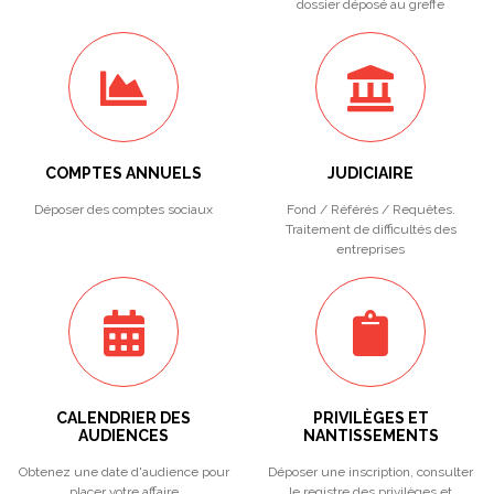
dossier déposé au greffe
COMPTES ANNUELS
JUDICIAIRE
Déposer des comptes sociaux
Fond / Référés / Requêtes.
Traitement de difficultés des
entreprises
CALENDRIER DES
PRIVILÈGES ET
AUDIENCES
NANTISSEMENTS
Obtenez une date d'audience pour
Déposer une inscription, consulter
placer votre affaire
le registre des privilèges et