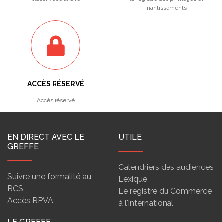
nantissements
ACCÈS RÉSERVÉ
Accès réservé
EN DIRECT AVEC LE
UTILE
GREFFE
Calendriers des audiences
Suivre une formalité au
Lexique
RCS
Le registre du Commerce
Accès RPVA
à l'international
LE GREFFE