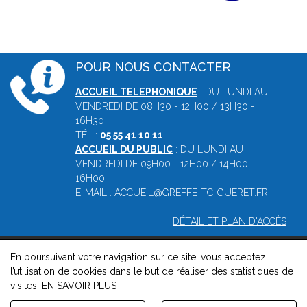
POUR NOUS CONTACTER
ACCUEIL TELEPHONIQUE
: DU LUNDI AU
VENDREDI DE 08H30 - 12H00 / 13H30 -
16H30
TÉL :
05 55 41 10 11
ACCUEIL DU PUBLIC
: DU LUNDI AU
VENDREDI DE 09H00 - 12H00 / 14H00 -
16H00
E-MAIL :
ACCUEIL@GREFFE-TC-GUERET.FR
DÉTAIL ET PLAN D'ACCÈS
En poursuivant votre navigation sur ce site, vous acceptez
© 2026, Greffe du tribunal de commerce de Guéret -
Mentions
l’utilisation de cookies dans le but de réaliser des statistiques de
légales
-
Contact
-
Gestion des cookies
-
Politique de
visites.
EN SAVOIR PLUS
confidentialité et de cookies
Version : 1.8.1