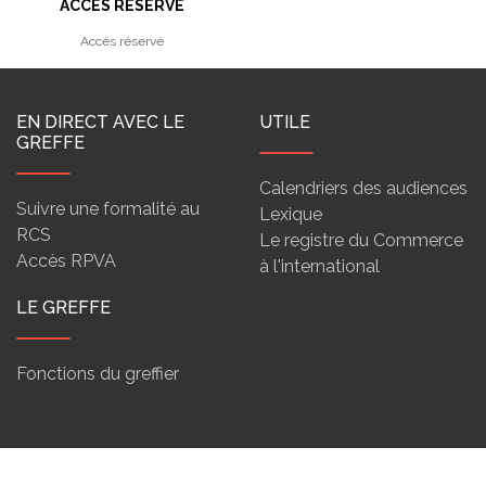
ACCÈS RÉSERVÉ
Accès réservé
EN DIRECT AVEC LE
UTILE
GREFFE
Calendriers des audiences
Suivre une formalité au
Lexique
RCS
Le registre du Commerce
Accès RPVA
à l'international
LE GREFFE
Fonctions du greffier