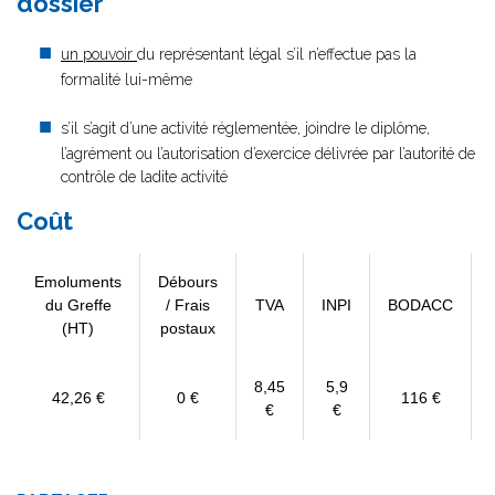
dossier
un pouvoir
du représentant légal s’il n’effectue pas la
formalité lui-même
s’il s’agit d’une activité réglementée, joindre le diplôme,
l’agrément ou l’autorisation d’exercice délivrée par l’autorité de
contrôle de ladite activité
Coût
Emoluments
Débours
du Greffe
/ Frais
TVA
INPI
BODACC
(HT)
postaux
8,45
5,9
42,26 €
0 €
116 €
€
€